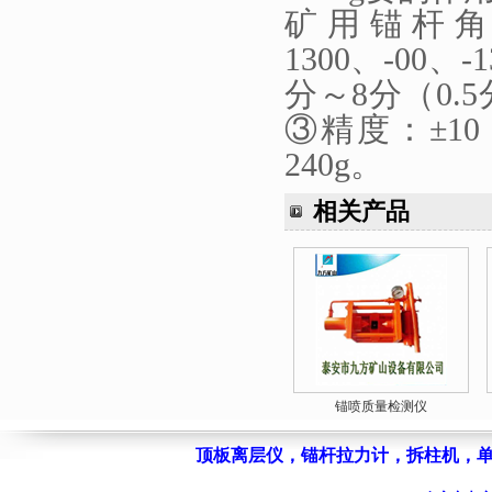
矿用锚杆
1300、-00、-
分～8分（0.5
③精度：±10
240g。
相关产品
锚喷质量检测仪
顶板离层仪
，
锚杆拉力计
，
拆柱机
，