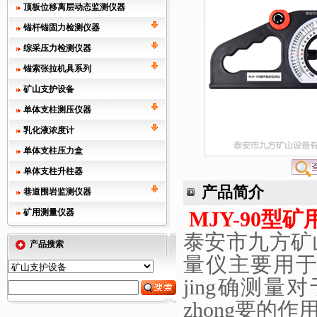
顶板位移离层动态监测仪器
锚杆锚固力检测仪器
综采压力检测仪器
锚索张拉机具系列
矿山支护设备
单体支柱测压仪器
乳化液浓度计
单体支柱压力盒
单体支柱升柱器
产品简介
巷道围岩监测仪器
矿用测量仪器
MJY-90
型矿
泰安市九方矿
产品搜索
量仪
主要用
jing确测
zhong要的作